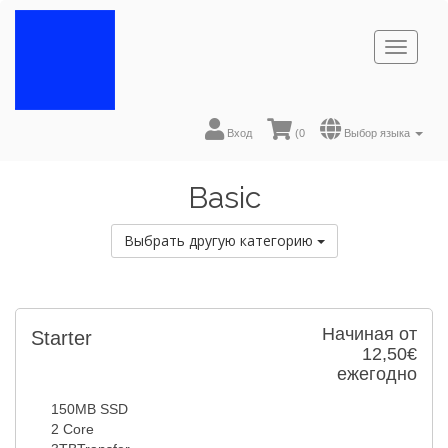
Toggl
naviga
Вход
(
0
Выбор языка
Basic
Выбрать другую категорию
Начиная от
Starter
12,50€
ежегодно
150MB SSD
2 Core