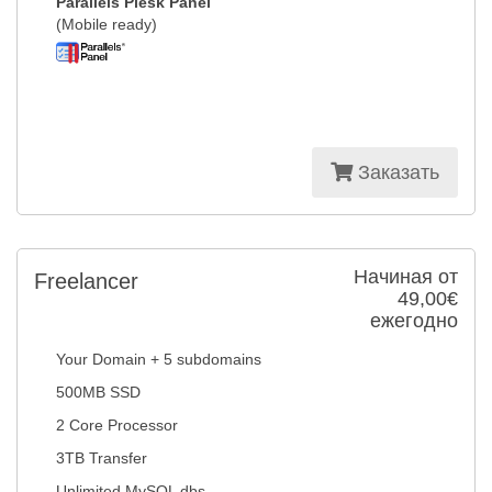
Parallels Plesk Panel
(Mobile ready)
Заказать
Начиная от
Freelancer
49,00€
ежегодно
Your Domain + 5 subdomains
500MB SSD
2 Core Processor
3TB Transfer
Unlimited MySQL dbs