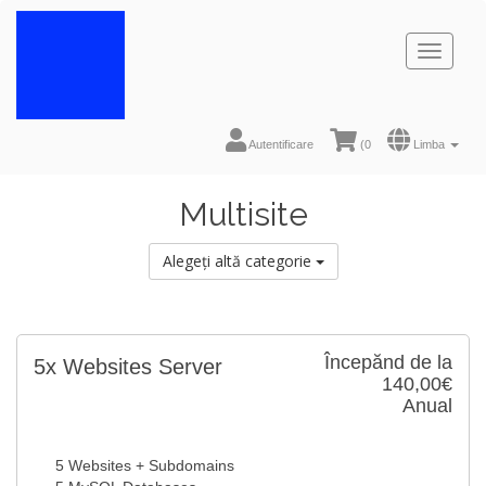
Toggl
naviga
Autentificare
(
0
Limba
Multisite
Alegeți altă categorie
Începănd de la
5x Websites Server
140,00€
Anual
5 Websites + Subdomains