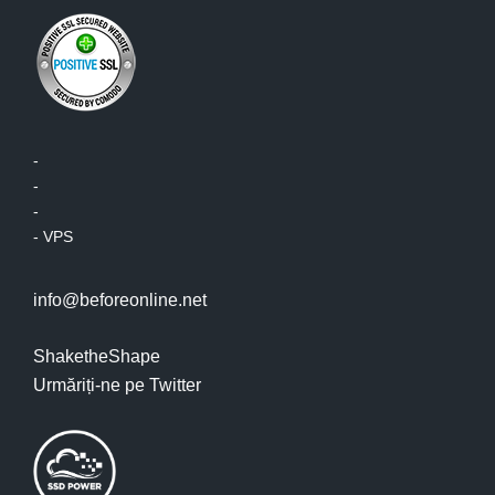
-
-
-
-
VPS
info@beforeonline.net
ShaketheShape
Urmăriți-ne pe Twitter