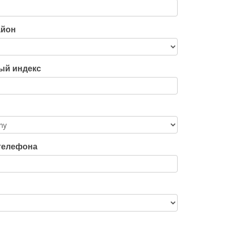
айон
ый индекс
телефона