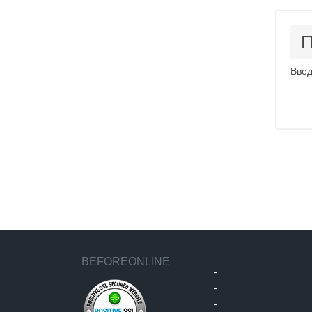
П
Введ
BEFOREONLINE
-
-
-