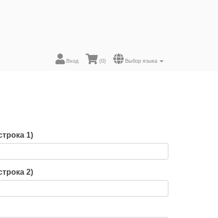
Вход
(
0
)
Выбор языка
строка 1)
строка 2)