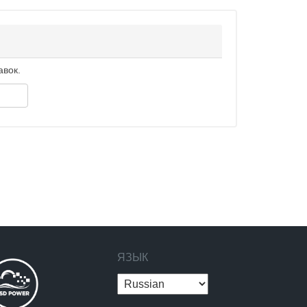
авок.
ЯЗЫК