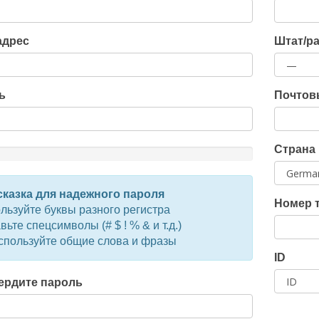
адрес
Штат/р
ь
Почтов
Страна
казка для надежного пароля
Номер 
льзуйте буквы разного регистра
ьте спецсимволы (# $ ! % & и т.д.)
спользуйте общие слова и фразы
ID
ердите пароль