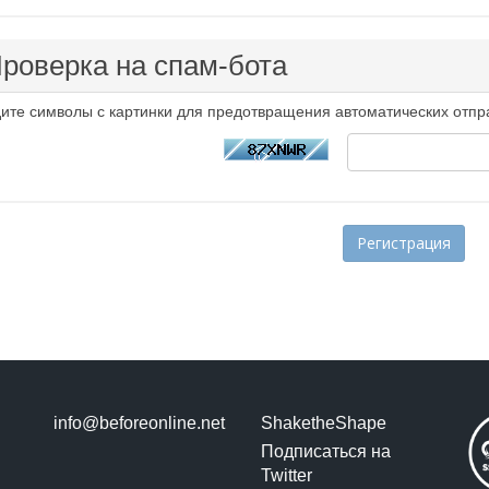
роверка на спам-бота
ите символы с картинки для предотвращения автоматических отпр
info@beforeonline.net
ShaketheShape
Подписаться на
Twitter