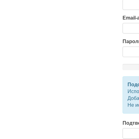
Email-
Парол
New
Password
Rating:
Подс
0%
Испо
Добав
Не и
Подтв